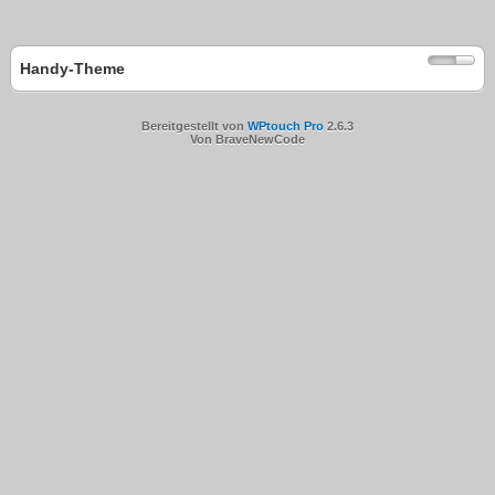
Handy-Theme
Bereitgestellt von
WPtouch Pro
2.6.3
Von BraveNewCode